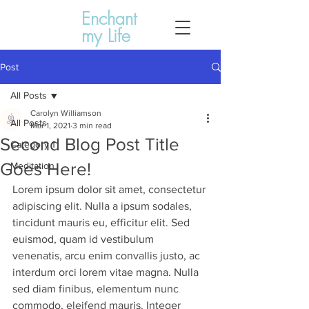
Enchant
my Life
Post
All Posts
Carolyn Williamson
All Posts
Mar 1, 2021
3 min read
Second Blog Post Title
Category 1
Goes Here!
Meditation
Lorem ipsum dolor sit amet, consectetur 
adipiscing elit. Nulla a ipsum sodales, 
tincidunt mauris eu, efficitur elit. Sed 
euismod, quam id vestibulum 
venenatis, arcu enim convallis justo, ac 
interdum orci lorem vitae magna. Nulla 
sed diam finibus, elementum nunc 
commodo, eleifend mauris. Integer 