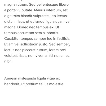
magna rutrum. Sed pellentesque libero 
a porta vulputate. Mauris interdum, est 
dignissim blandit vulputate, leo lectus 
dictum risus, ut euismod ligula quam vel 
magna. Donec nec tempus ex. Ut 
tempus accumsan sem a lobortis. 
Curabitur tempus semper leo in facilisis. 
Etiam vel sollicitudin justo. Sed semper, 
lectus nec placerat rutrum, lorem orci 
volutpat risus, non viverra nisi nunc nec 
nibh.
Aenean malesuada ligula vitae ex 
hendrerit, ut pretium tellus molestie. 
Donec molestie felis sit amet lacus 
pulvinar tempor. Quisque imperdiet 
consectetur mauris, sit amet ornare 